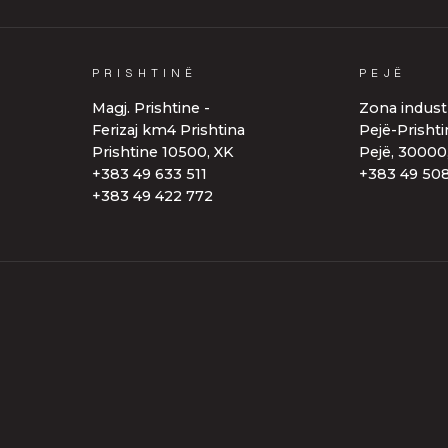
PRISHTINË
Magj.
Prishtine
-
Ferizaj
km4
Prishtina
Prishtine
10500,
XK
+383
49
633
511
+383
49
422
772