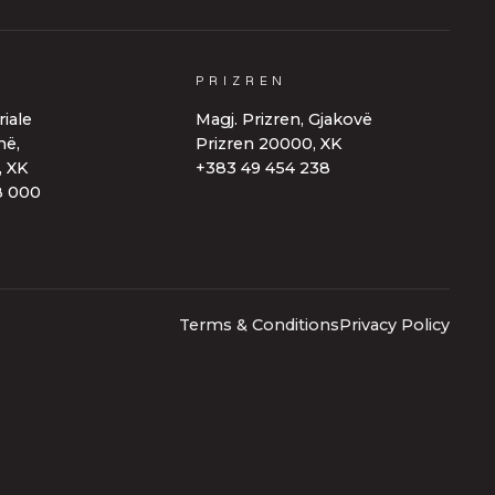
PEJË
PRIZREN
Zona
industriale
Magj.
Prizren,
Gjak
Pejë-Prishtinë,
Prizren
20000,
XK
Pejë,
30000,
XK
+383
49
454
238
+383
49
508
000
Terms & Conditions